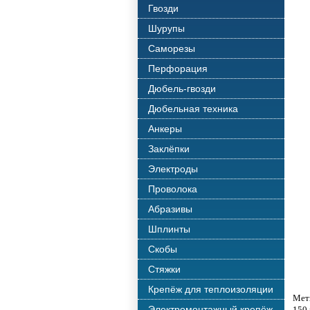
Гвозди
Шурупы
Саморезы
Перфорация
Дюбель-гвозди
Дюбельная техника
Анкеры
Заклёпки
Электроды
Проволока
Абразивы
Шплинты
Скобы
Стяжки
Крепёж для теплоизоляции
Мет
Электромонтажный крепёж
150 