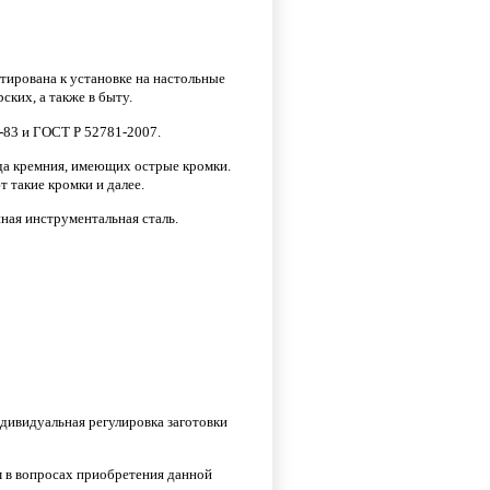
тирована к установке на настольные
ких, а также в быту.
-83 и ГОСТ Р 52781-2007.
да кремния, имеющих острые кромки.
 такие кромки и далее.
ная инструментальная сталь.
дивидуальная регулировка заготовки
 в вопросах приобретения данной
я фасовка и торговое
Шурупы универсальные и
Проволока 