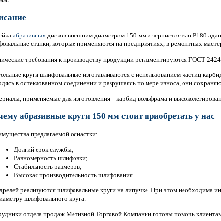
исание
ейка
абразивных
дисков внешним диаметром 150 мм и зернистостью Р180 адап
овальные станки, которые применяются на предприятиях, в ремонтных мастерс
нические требования к производству продукции регламентируются ГОСТ 2424
тольные круги шлифовальные изготавливаются с использованием частиц карби
дясь в остеклованном соединении и разрушаясь по мере износа, они сохраняют
риалы, применяемые для изготовления – карбид вольфрама и высоколегирован
чему абразивные круги 150 мм стоит приобретать у нас
имущества предлагаемой оснастки:
Долгий срок службы;
Равномерность шлифовки;
Стабильность размеров;
Высокая производительность шлифования.
дрелей реализуются шлифовальные круги на липучке. При этом необходима ин
иаметру шлифовального круга.
рудники отдела продаж Метизной Торговой Компании готовы помочь клиентам
еталлополимерные тросы
Испытательная лаборатория
Мелка