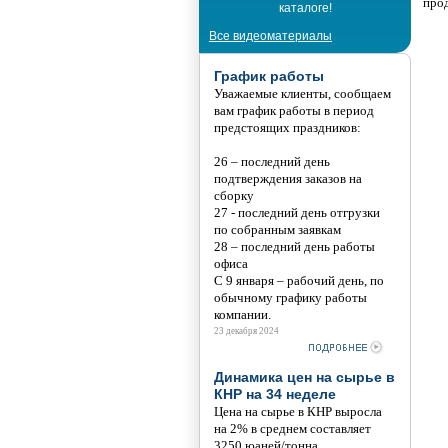
про
каталоге!
Все видеоматериалы
График работы
Уважаемые клиенты, сообщаем
вам график работы в период
предстоящих праздников:
26 – последний день
подтверждения заказов на
сборку
27 - последний день отгрузки
по собранным заявкам
28 – последний день работы
офиса
С 9 января – рабочий день, по
обычному графику работы
компании.
23 декабря 2024
Динамика цен на сырье в
КНР на 34 неделе
Цена на сырье в КНР выросла
на 2% в среднем составляет
3250 юаней/тонна.