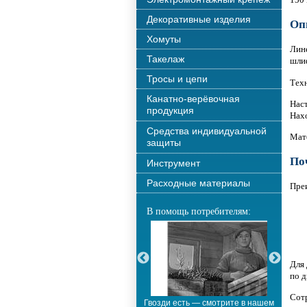
Декоративные изделия
Оп
Хомуты
Лин
Такелаж
шлиф
Тросы и цепи
Тех
Канатно-верёвочная
Нас
продукция
Нахо
Средства индивидуальной
Мате
защиты
По
Инструмент
Расходные материалы
Пре
В помощь потребителям:
Для 
по д
Сот
С новым годом!!!
Гвозди есть — смотрите в нашем
М