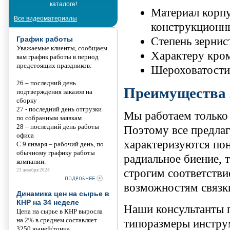
каталоге!
Танис
Материал корпу
Все видеоматериалы
конструкционны
Степень зернис
График работы
Уважаемые клиенты, сообщаем
Характеру кром
вам график работы в период
предстоящих праздников:
Шероховатости
26 – последний день
Преимущества 
подтверждения заказов на
сборку
27 - последний день отгрузки
Мы работаем только
по собранным заявкам
28 – последний день работы
Поэтому все предлаг
офиса
характеризуются по
С 9 января – рабочий день, по
обычному графику работы
радиальное биение, 
компании.
строгим соответстви
23 декабря 2024
возможностям связк
Динамика цен на сырье в
КНР на 34 неделе
Наши консультанты 
Цена на сырье в КНР выросла
на 2% в среднем составляет
типоразмеры инстру
3250 юаней/тонна.