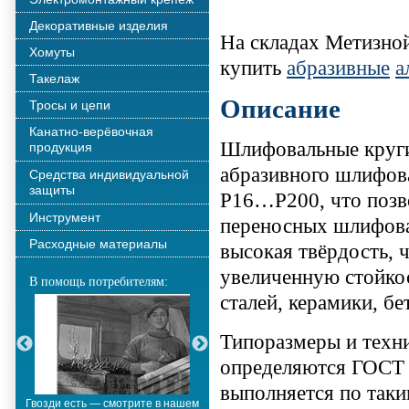
Декоративные изделия
На складах Метизно
Хомуты
купить
абразивные
а
Такелаж
Описание
Тросы и цепи
Канатно-верёвочная
Шлифовальные круги
продукция
абразивного шлифова
Средства индивидуальной
защиты
Р16…Р200, что позво
Инструмент
переносных шлифова
Расходные материалы
высокая твёрдость, 
увеличенную стойкос
В помощь потребителям:
сталей, керамики, бе
Типоразмеры и техн
определяются ГОСТ 
выполняется по таки
Гвозди есть — смотрите в нашем
Металлополимерные тросы