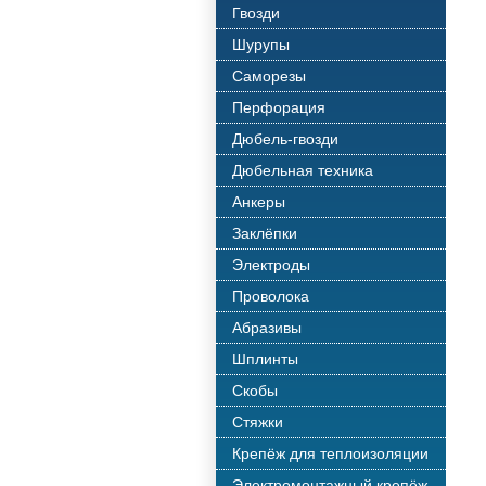
Гвозди
Шурупы
Саморезы
Перфорация
Дюбель-гвозди
Дюбельная техника
Анкеры
Заклёпки
Электроды
Проволока
Абразивы
Шплинты
Скобы
Стяжки
Крепёж для теплоизоляции
Электромонтажный крепёж