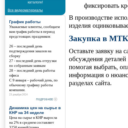
каталоге!
Танис
фиксировать кр
Все видеоматериалы
В производстве испо
График работы
изделия оцинковыва
Уважаемые клиенты, сообщаем
вам график работы в период
Закупка в МТ
предстоящих праздников:
26 – последний день
Оставьте заявку на 
подтверждения заказов на
сборку
обсуждения деталей 
27 - последний день отгрузки
по собранным заявкам
помогая выбрать, оп
28 – последний день работы
информация о нюанса
офиса
С 9 января – рабочий день, по
разделах сайта.
обычному графику работы
компании.
23 декабря 2024
Динамика цен на сырье в
КНР на 34 неделе
Цена на сырье в КНР выросла
на 2% в среднем составляет
3250 юаней/тонна.