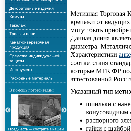
Декоративные изделия
Метизная Торговая 
Хомуты
крепежи от ведущих 
Такелаж
могут быть приобре
Тросы и цепи
Данная длина являет
Канатно-верёвочная
диаметра. Металлич
продукция
Характеристики
анк
Средства индивидуальной
защиты
соответствия станда
Инструмент
которые МТК ФР пол
аттестованной Росст
Расходные материалы
Указанный тип метиз
В помощь потребителям:
шпильки с нане
конусовидным о
распорного эле
гайки с шайбой
Гвозди есть — смотрите в нашем
Металлополимерные тросы