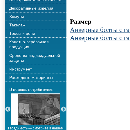
Декоративные изделия
Хомуты
Размер
Такелаж
Анкерные болты с г
Тросы и цепи
Анкерные болты с г
Канатно-верёвочная
продукция
Средства индивидуальной
защиты
Инструмент
Расходные материалы
В помощь потребителям:
Гвозди есть — смотрите в нашем
Металлополимерные тросы