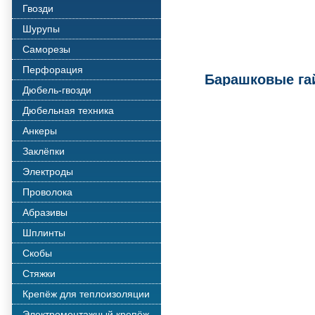
Гвозди
Шурупы
Саморезы
Перфорация
Барашковые га
Дюбель-гвозди
Дюбельная техника
Анкеры
Заклёпки
Электроды
Проволока
Абразивы
Шплинты
Скобы
Стяжки
Крепёж для теплоизоляции
Электромонтажный крепёж