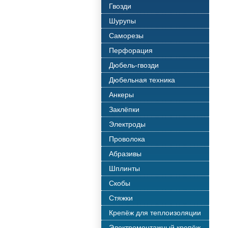
Гвозди
Шурупы
Саморезы
Перфорация
Дюбель-гвозди
Дюбельная техника
Анкеры
Заклёпки
Электроды
Проволока
Абразивы
Шплинты
Скобы
Стяжки
Крепёж для теплоизоляции
Электромонтажный крепёж