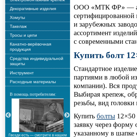
ООО «МТК ФР» — ав
Декоративные изделия
сертифицированной 
Хомуты
и зарубежных завод
Такелаж
ассортимент изделий
Тросы и цепи
с современными ста
Канатно-верёвочная
продукция
Купить болт 12
Средства индивидуальной
защиты
Стандартное издели
Инструмент
партиями в любой из
Расходные материалы
компании). Вся прод
Выбирая крепеж, обр
В помощь потребителям:
резьбы, вид головки и
Купить
болты
12×50 
заявку через форму 
указанному в шапке с
Гвозди есть — смотрите в нашем
Металлополимерные тросы