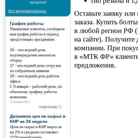
тип резьбы и т.д
каталоге!
Танис
Все видеоматериалы
Оставьте заявку или
заказа. Купить болт
График работы
Уважаемые клиенты, сообщаем
в любой регион РФ (
вам график работы в период
на сайте). Получите
предстоящих праздников:
компании. При поку
26 – последний день
подтверждения заказов на
в «МТК ФР» клиенты
сборку
предложения.
27 - последний день отгрузки
по собранным заявкам
28 – последний день работы
офиса
С 9 января – рабочий день, по
обычному графику работы
компании.
23 декабря 2024
Динамика цен на сырье в
КНР на 34 неделе
Цена на сырье в КНР выросла
на 2% в среднем составляет
3250 юаней/тонна.