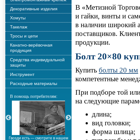
В «Метизной Торгов
Декоративные изделия
и гайки, винты и сам
Хомуты
в наличии широкий 
Такелаж
поставщиков. Клиент
Тросы и цепи
продукции.
Канатно-верёвочная
продукция
Болт 20×80 куп
Средства индивидуальной
защиты
Купить
болты 20 мм
Инструмент
компетентные менед
Расходные материалы
При подборе той ил
В помощь потребителям:
на следующие парам
длина;
вид головки;
форма шлица;
Гвозди есть — смотрите в нашем
Металлополимерные тросы