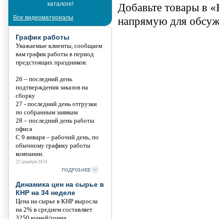
каталоге!
Танис
Добавьте товары в «
Все видеоматериалы
напрямую для обсужд
График работы
Уважаемые клиенты, сообщаем
вам график работы в период
предстоящих праздников:
26 – последний день
подтверждения заказов на
сборку
27 - последний день отгрузки
по собранным заявкам
28 – последний день работы
офиса
С 9 января – рабочий день, по
обычному графику работы
компании.
23 декабря 2024
Динамика цен на сырье в
КНР на 34 неделе
Цена на сырье в КНР выросла
на 2% в среднем составляет
3250 юаней/тонна.