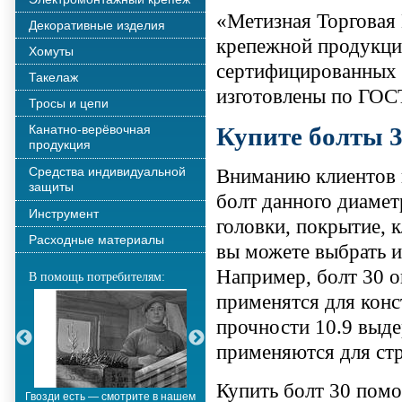
«Метизная Торговая
Декоративные изделия
крепежной продукци
Хомуты
сертифицированных 
Такелаж
изготовлены по ГОС
Тросы и цепи
Канатно-верёвочная
Купите болты 
продукция
Средства индивидуальной
Вниманию клиентов 
защиты
болт данного диаме
Инструмент
головки, покрытие, 
Расходные материалы
вы можете выбрать и
Например, болт 30 
В помощь потребителям:
применятся для конс
прочности 10.9 выд
применяются для стр
Купить болт 30 пом
Гвозди есть — смотрите в нашем
Металлополимерные тросы