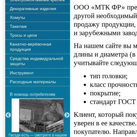
ООО «МТК ФР» пред
Декоративные изделия
другой необходимый
Хомуты
продажу продукции,
Такелаж
и зарубежными заво
Тросы и цепи
Канатно-верёвочная
На нашем сайте вы м
продукция
длины и диаметра (в
Средства индивидуальной
учитывайте следующ
защиты
Инструмент
тип головки;
Расходные материалы
класс прочности
покрытие;
В помощь потребителям:
стандарт ГОСТ
Клиент, который пок
уверен в ее качеств
покупателю. Направ
Гвозди есть — смотрите в нашем
Металлополимерные тросы