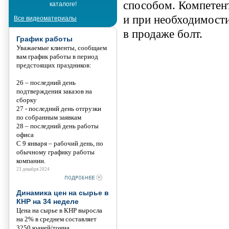
способом. Компетен
каталоге!
Танис
и при необходимост
Все видеоматериалы
в продаже болт.
График работы
Уважаемые клиенты, сообщаем
вам график работы в период
предстоящих праздников:
26 – последний день
подтверждения заказов на
сборку
27 - последний день отгрузки
по собранным заявкам
28 – последний день работы
офиса
С 9 января – рабочий день, по
обычному графику работы
компании.
23 декабря 2024
Динамика цен на сырье в
КНР на 34 неделе
Цена на сырье в КНР выросла
на 2% в среднем составляет
3250 юаней/тонна.