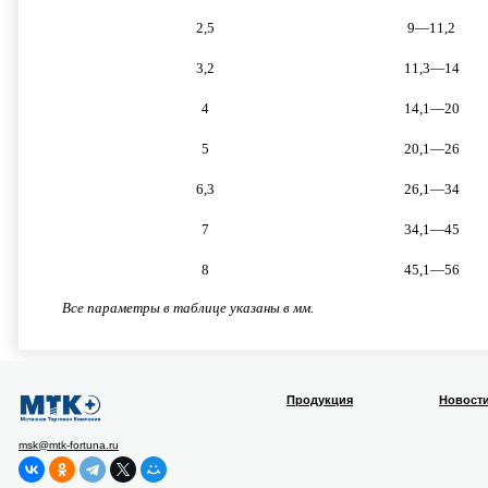
2,5
9—11,2
3,2
11,3—14
4
14,1—20
5
20,1—26
6,3
26,1—34
7
34,1—45
8
45,1—56
Все параметры в таблице указаны в мм.
Продукция
Новост
msk@mtk-fortuna.ru