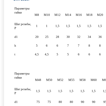
Параметры
гайки
M8
M10
M12
M14
M16
М18
М20
Шаг резьбы,
1
1
1,5
1,5
1,5
1,5
1,5
P
d1
20
25
28
30
32
34
36
h
5
6
6
7
7
8
8
t
4,5
4,5
5
5
6
6
6
Параметры
гайки
М48
М50
М52
М55
М58
М60
М6
Шаг резьбы,
1,5
1,5
1,5
1,5
1,5
1,5
1,
P
d1
75
75
80
80
90
90
9