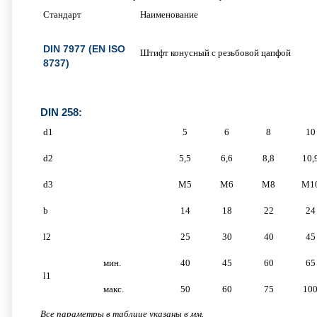
Стандарт
Наименование
DIN 7977 (EN ISO
Штифт конусный с резьбовой цапфой
8737)
DIN 258:
d1
5
6
8
10
d2
5,5
6,6
8,8
10,
d3
M5
M6
M8
M1
b
14
18
22
24
l2
25
30
40
45
мин.
40
45
60
65
l1
макс.
50
60
75
10
Все параметры в таблице указаны в мм.