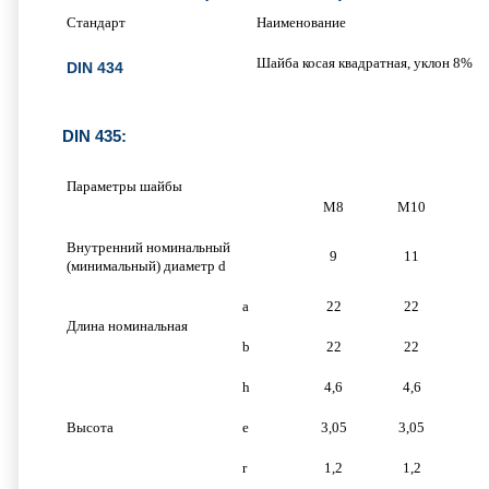
Стандарт
Наименование
Шайба косая квадратная, уклон 8%
DIN 434
DIN 435:
Параметры шайбы
М8
М10
Внутренний номинальный
9
11
(минимальный) диаметр d
a
22
22
Длина номинальная
b
22
22
h
4,6
4,6
Высота
e
3,05
3,05
r
1,2
1,2