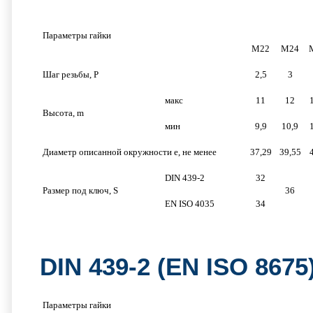
Параметры гайки
М22
М24
Шаг резьбы, P
2,5
3
макс
11
12
Высота, m
мин
9,9
10,9
Диаметр описанной окружности e, не менее
37,29
39,55
DIN 439-2
32
Размер под ключ, S
36
EN ISO 4035
34
DIN 439-2 (EN ISO 867
Параметры гайки