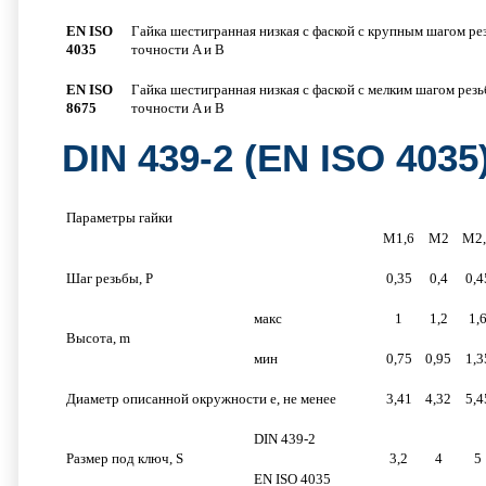
EN ISO
Гайка шестигранная низкая с фаской с крупным шагом рез
4035
точности A и B
EN ISO
Гайка шестигранная низкая с фаской с мелким шагом резь
8675
точности A и B
DIN 439-2 (EN ISO 403
Параметры гайки
М1,6
М2
М2,
Шаг резьбы, P
0,35
0,4
0,4
макс
1
1,2
1,
Высота, m
мин
0,75
0,95
1,3
Диаметр описанной окружности e, не менее
3,41
4,32
5,4
DIN 439-2
Размер под ключ, S
3,2
4
5
EN ISO 4035