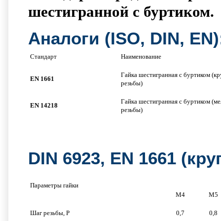
шестигранной с буртиком.
Аналоги (ISO, DIN, EN)
Стандарт
Наименование
Гайка шестигранная с буртиком (к
EN 1661
резьбы)
Гайка шестигранная с буртиком (ме
EN 14218
резьбы)
DIN 6923, EN 1661 (кр
Параметры гайки
М4
М5
Шаг резьбы, P
0,7
0,8