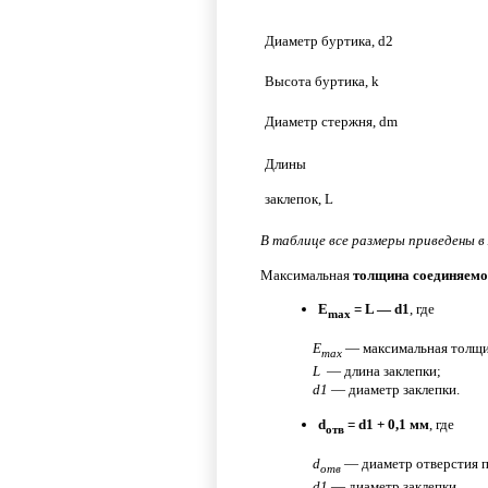
Диаметр буртика, d2
Высота буртика, k
Диаметр стержня, dm
Длины
заклепок, L
В таблице все размеры приведены в
Максимальная
толщина соединяемо
E
= L — d1
, где
max
E
— максимальная толщи
max
L
— длина заклепки;
d1
— диаметр заклепки.
d
= d1 + 0,1 мм
, где
отв
d
— диаметр отверстия п
отв
d1
— диаметр заклепки.