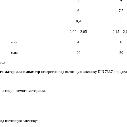
3
4
6
7,5
0,9
1
2,00—2,05
2,45—2,
мин.
4
6
макс.
20
20
 мм.
го материала
и
диаметр отверстия
под вытяжную заклепку DIN 7337 определ
на соединяемого материала;
од вытяжную заклепку;