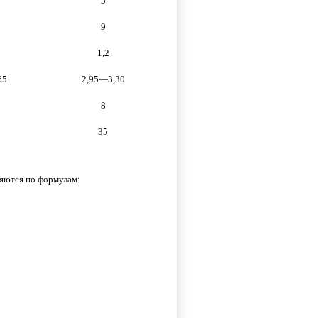
5
9
1,2
65
2,95—3,30
8
35
яются по формулам: