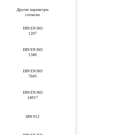
Другие параметры
согласно
DIN EN ISO
1207
DIN EN ISO
1580
DIN EN ISO
7045
DIN EN ISO
24017
DIN 912