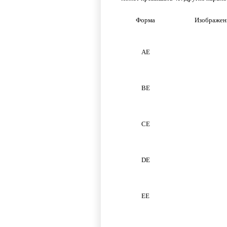
Форма
Изображен
AE
BE
CE
DE
EE