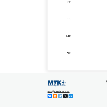
KE
LE
ME
NE
msk@mtk-fortuna.ru