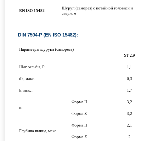
Шуруп (саморез) с потайной головкой и
EN
ISO 15482
сверлом
DIN 7504-P (EN ISO 15482):
Параметры шурупа (самореза)
ST 2,9
Шаг резьбы, P
1,1
dk, макс.
6,3
k, макс.
1,7
Форма H
3,2
m
Форма Z
3,2
Форма H
2,1
Глубина шлица, макс.
Форма Z
2