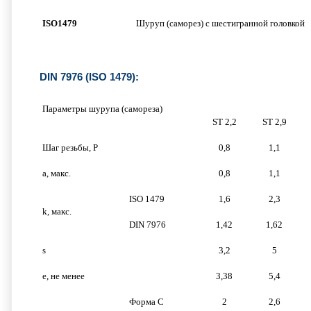
ISO
1479
Шуруп (саморез) с шестигранной головкой
DIN 7976 (ISO 1479):
Параметры шурупа (самореза)
ST 2,2
ST 2,9
Шаг резьбы, P
0,8
1,1
a, макс.
0,8
1,1
ISO 1479
1,6
2,3
k, макс.
DIN 7976
1,42
1,62
s
3,2
5
e, не менее
3,38
5,4
Форма C
2
2,6