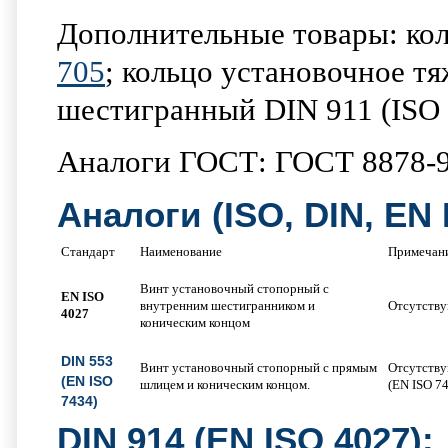
Дополнительные товары: ко
705
; кольцо установочное т
шестигранный DIN 911 (ISO 
Аналоги ГОСТ: ГОСТ 8878-9
Аналоги (ISO, DIN, EN 
Стандарт
Наименование
Примечан
Винт установочный стопорный с
EN
ISO
внутренним шестигранником и
Отсутству
4027
коническим концом
DIN 553
Винт установочный стопорный с прямым
Отсутству
(EN ISO
шлицем и коническим концом.
(EN ISO 7
7434)
DIN 914 (EN ISO 4027):