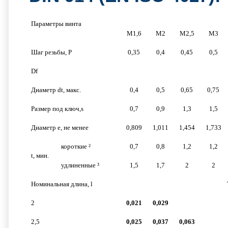
Параметры винта
М1,6
М2
М2,5
М3
Шаг резьбы, P
0,35
0,4
0,45
0,5
Df
Диаметр dt, макс.
0,4
0,5
0,65
0,75
Размер под ключ,s
0,7
0,9
1,3
1,5
Диаметр e, не менее
0,809
1,011
1,454
1,733
короткие ²
0,7
0,8
1,2
1,2
t, мин.
удлиненные ³
1,5
1,7
2
2
Номинальная длина, l
2
0,021
0,029
2,5
0,025
0,037
0,063