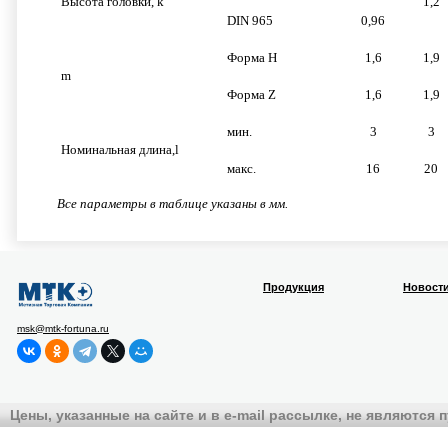
Высота головки, k
1,2
DIN 965
0,96
Форма H
1,6
1,9
m
Форма Z
1,6
1,9
мин.
3
3
Номинальная длина,l
макс.
16
20
Все параметры в таблице указаны в мм.
Продукция
Новост
msk@mtk-fortuna.ru
Цены, указанные на сайте и в e-mail рассылке, не являются