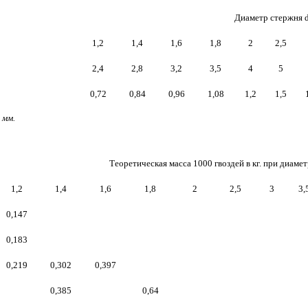
Диаметр стержня 
1,2
1,4
1,6
1,8
2
2,5
2,4
2,8
3,2
3,5
4
5
0,72
0,84
0,96
1,08
1,2
1,5
 мм.
Теоретическая масса 1000 гвоздей в кг. при диаме
1,2
1,4
1,6
1,8
2
2,5
3
3,
0,147
0,183
0,219
0,302
0,397
0,385
0,64