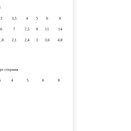
d
3
3,5
4
5
6
8
6
7
7,5
9
11
14
1,8
2,1
2,4
3
3,6
4,8
тре стержня
5
4
5
6
8