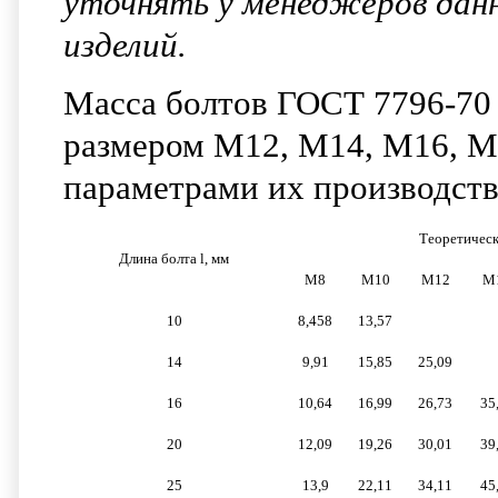
уточнять у менеджеров дан
изделий.
Масса болтов ГОСТ 7796-70 
размером М12, М14, М16, М2
параметрами их производства
Теоретическ
Длина болта l, мм
М8
М10
М12
M
10
8,458
13,57
14
9,91
15,85
25,09
16
10,64
16,99
26,73
35
20
12,09
19,26
30,01
39
25
13,9
22,11
34,11
45