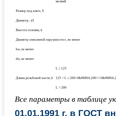
мелкий
Размер под ключ, S
Диаметр , d1
Высота головки, k
Диаметр описанной окружности e, не менее
hw, не менее
dw, не менее
L ≤ 125
Длина резьбовой части, b
125 < L ≤ 200<l&#8804;200></l&#8804;
L > 200
Все параметры в таблице ук
01.01.1991 г. в ГОСТ 