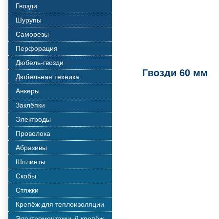
Гвозди
Шурупы
Саморезы
Перфорация
Дюбель-гвозди
Гвозди 60 мм
Дюбельная техника
Анкеры
Заклёпки
Электроды
Проволока
Абразивы
Шплинты
Скобы
Стяжки
Крепёж для теплоизоляции
Электромонтажный крепёж