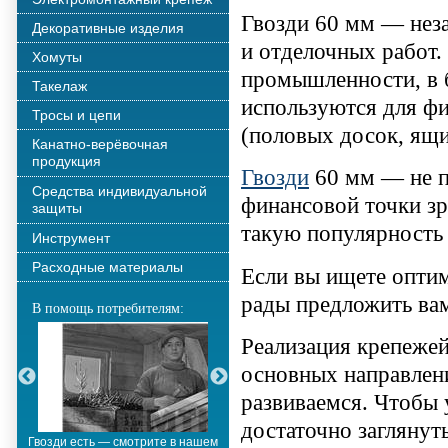
Гвозди 60 мм — нез
Декоративные изделия
и отделочных работ
Хомуты
промышленности, в б
Такелаж
используются для фи
Тросы и цепи
(половых досок, ящик
Канатно-верёвочная
продукция
Гвозди
60 мм — не п
Средства индивидуальной
финансовой точки зр
защиты
такую популярность
Инструмент
Расходные материалы
Если вы ищете оптим
рады предложить ва
В помощь потребителям:
Реализация крепежей
основных направлен
развиваемся. Чтобы 
достаточно заглянуть
Гвозди есть — смотрите в нашем
Металлополимерные тросы