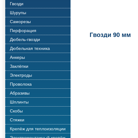
Гвозди
Шурупы
Саморезы
Перфорация
Гвозди 90 мм
Дюбель-гвозди
Дюбельная техника
Анкеры
Заклёпки
Электроды
Проволока
Абразивы
Шплинты
Скобы
Стяжки
Крепёж для теплоизоляции
Электромонтажный крепёж