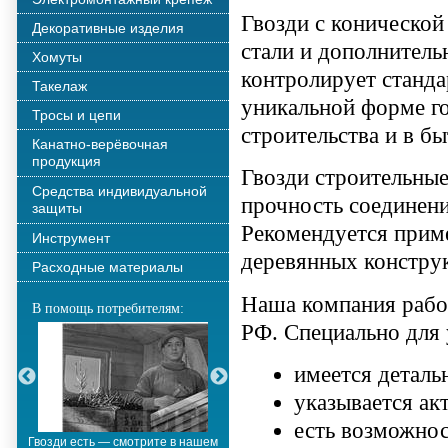
Гвозди с конической
Декоративные изделия
стали и дополнитель
Хомуты
контролирует станда
Такелаж
уникальной форме го
Тросы и цепи
строительства и в бы
Канатно-верёвочная
продукция
Гвозди строительные
Средства индивидуальной
прочность соединени
защиты
Рекомендуется прим
Инструмент
деревянных конструк
Расходные материалы
Наша компания работ
В помощь потребителям:
РФ. Специально для 
имеется деталь
указывается акт
есть возможнос
Гвозди есть — смотрите в нашем
Металлополимерные тросы