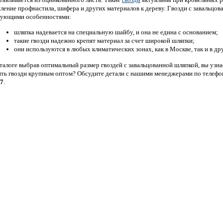
ление профнастила, шифера и других материалов к дереву. Гвозди с завальцо
дующими особенностями:
шляпка надевается на специальную шайбу, и она не едина с основанием;
такие гвозди надежно крепят материал за счет широкой шляпки;
они используются в любых климатических зонах, как в Москве, так и в др
талоге выбрав оптимальный размер гвоздей с завальцованной шляпкой, вы узнае
ить гвозди крупным оптом? Обсудите детали с нашими менеджерами по телеф
77
.
еталлополимерные тросы
Испытательная лаборатория
Мелка