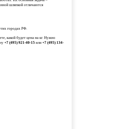
ванной шляпкой отличаются
угих городах РФ.
те, какой будет цена на кг. Нужно
ону
+7 (495) 921-40-15
или
+7 (495) 134-
я фасовка и торговое
Шурупы универсальные и
Проволока 