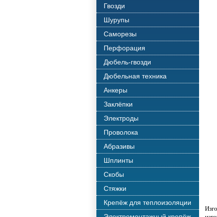
Гвозди
Шурупы
Саморезы
Перфорация
Дюбель-гвозди
Дюбельная техника
Анкеры
Заклёпки
Электроды
Проволока
Абразивы
Шплинты
Скобы
Стяжки
Крепёж для теплоизоляции
Изго
Электромонтажный крепёж
изго