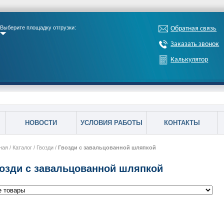
Выберите площадку отгрузки:
Обратная связь
Заказать звонок
Калькулятор
НОВОСТИ
УСЛОВИЯ РАБОТЫ
КОНТАКТЫ
ная
/
Каталог
/
Гвозди
/
Гвозди с завальцованной шляпкой
озди с завальцованной шляпкой