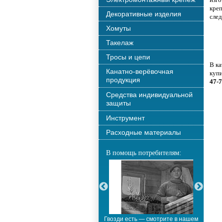
креп
Декоративные изделия
сле
Хомуты
Такелаж
Тросы и цепи
В ка
Канатно-верёвочная
куп
продукция
47-
Средства индивидуальной
защиты
Инструмент
Расходные материалы
В помощь потребителям:
С новым годом!!!
Гвозди есть — смотрите в нашем
М