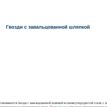
Гвозди с завальцованной шляпкой
тавливаются гвозди с завальцованной шляпкой из низкоуглеродистой стали, с з
тавливается из оцинкованного листа. Такие
гвозди
актуальны при кровельных ра