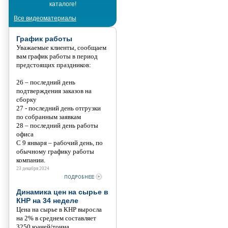
каталоге!
Танис
Все видеоматериалы
График работы
Уважаемые клиенты, сообщаем
вам график работы в период
предстоящих праздников:
26 – последний день
подтверждения заказов на
сборку
27 - последний день отгрузки
по собранным заявкам
28 – последний день работы
офиса
С 9 января – рабочий день, по
обычному графику работы
компании.
23 декабря 2024
Динамика цен на сырье в
КНР на 34 неделе
Цена на сырье в КНР выросла
на 2% в среднем составляет
3250 юаней/тонна.