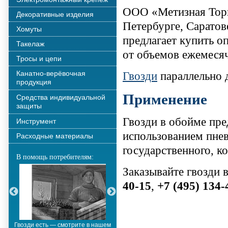
ООО «Метизная Торг
Декоративные изделия
Петербурге, Саратов
Хомуты
предлагает купить оп
Такелаж
от объемов ежемесяч
Тросы и цепи
Канатно-верёвочная
Гвозди
параллельно 
продукция
Применение
Средства индивидуальной
защиты
Гвозди в обойме пре
Инструмент
использованием пнев
Расходные материалы
государственного, к
В помощь потребителям:
Заказывайте гвозди 
40-15
,
+7 (495) 134-
Гвозди есть — смотрите в нашем
Металлополимерные тросы