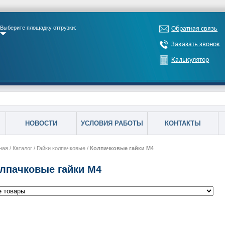
Выберите площадку отгрузки:
Обратная связь
Заказать звонок
Калькулятор
НОВОСТИ
УСЛОВИЯ РАБОТЫ
КОНТАКТЫ
ная
/
Каталог
/
Гайки колпачковые
/
Колпачковые гайки М4
лпачковые гайки М4