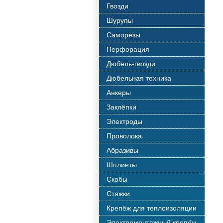
Гвозди
Шурупы
Саморезы
Перфорация
Дюбель-гвозди
Дюбельная техника
Анкеры
Заклёпки
Электроды
Проволока
Абразивы
Шплинты
Скобы
Стяжки
Крепёж для теплоизоляции
Электромонтажный крепёж