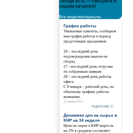
 новым годом!!!
Гвозди есть — смотрите в
Мета
нашем каталоге!
Тани
Все видеоматериалы
График работы
Уважаемые клиенты, сообщаем
вам график работы в период
предстоящих праздников:
26 – последний день
подтверждения заказов на
сборку
27 - последний день отгрузки
по собранным заявкам
28 – последний день работы
офиса
С 9 января – рабочий день, по
обычному графику работы
компании.
23 декабря 2024
Динамика цен на сырье в
КНР на 34 неделе
Цена на сырье в КНР выросла
на 2% в среднем составляет