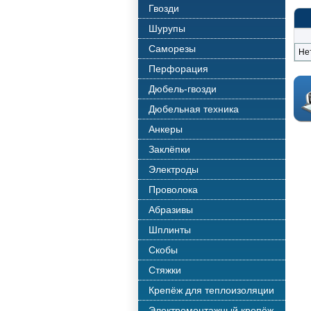
Гвозди
Шурупы
Саморезы
Не
Перфорация
Дюбель-гвозди
Дюбельная техника
Анкеры
Заклёпки
Электроды
Проволока
Абразивы
Шплинты
Скобы
Стяжки
Крепёж для теплоизоляции
Электромонтажный крепёж