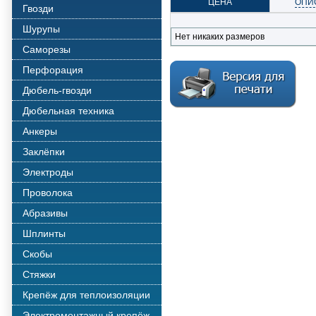
ЦЕНА
ОПИ
Гвозди
Шурупы
Нет никаких размеров
Саморезы
Перфорация
Дюбель-гвозди
Дюбельная техника
Анкеры
Заклёпки
Электроды
Проволока
Абразивы
Шплинты
Скобы
Стяжки
Крепёж для теплоизоляции
Электромонтажный крепёж