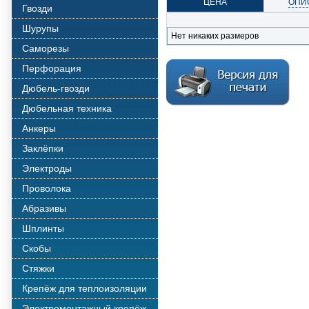
ЦЕНА
ОПИ
Гвозди
Шурупы
Нет никаких размеров
Саморезы
Перфорация
Дюбель-гвозди
Дюбельная техника
Анкеры
Заклёпки
Электроды
Проволока
Абразивы
Шплинты
Скобы
Стяжки
Крепёж для теплоизоляции
Электромонтажный крепёж