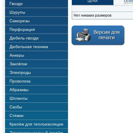
ЦЕНА
ОПИ
Гвозди
Шурупы
Нет никаких размеров
Саморезы
Перфорация
Дюбель-гвозди
Дюбельная техника
Анкеры
Заклёпки
Электроды
Проволока
Абразивы
Шплинты
Скобы
Стяжки
Крепёж для теплоизоляции
Электромонтажный крепёж