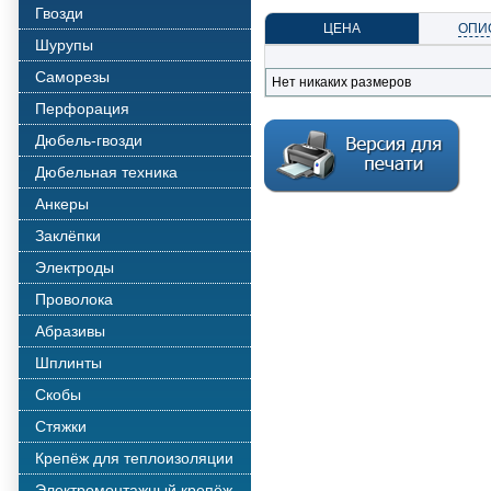
Гвозди
ЦЕНА
ОПИ
Шурупы
Саморезы
Нет никаких размеров
Перфорация
Дюбель-гвозди
Дюбельная техника
Анкеры
Заклёпки
Электроды
Проволока
Абразивы
Шплинты
Скобы
Стяжки
Крепёж для теплоизоляции
Электромонтажный крепёж