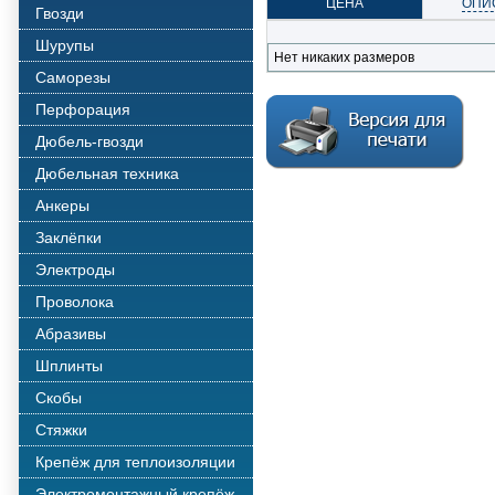
ЦЕНА
ОПИ
Гвозди
Шурупы
Нет никаких размеров
Саморезы
Перфорация
Дюбель-гвозди
Дюбельная техника
Анкеры
Заклёпки
Электроды
Проволока
Абразивы
Шплинты
Скобы
Стяжки
Крепёж для теплоизоляции
Электромонтажный крепёж