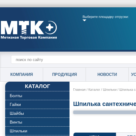
Выберите площадку отгрузки:
КОМПАНИЯ
ПРОДУКЦИЯ
НОВОСТИ
У
КАТАЛОГ
Главная
/
Каталог
/
Шпильки
/
Шпилька с
Болты
Шпилька сантехнич
Гайки
Шайбы
Винты
Шпильки