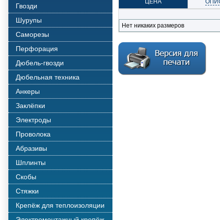
ЦЕНА
ОПИ
Гвозди
Шурупы
Нет никаких размеров
Саморезы
Перфорация
Дюбель-гвозди
Дюбельная техника
Анкеры
Заклёпки
Электроды
Проволока
Абразивы
Шплинты
Скобы
Стяжки
Крепёж для теплоизоляции
Электромонтажный крепёж