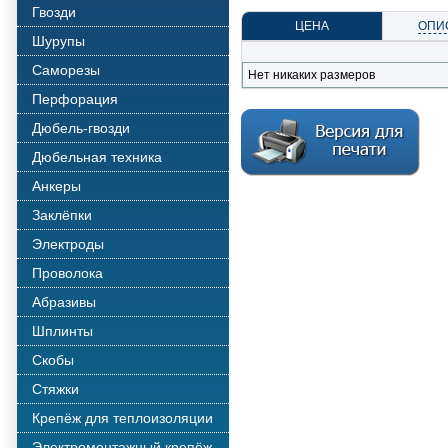
Гвозди
ЦЕНА
ОПИ
Шурупы
Саморезы
Нет никаких размеров
Перфорация
Дюбель-гвозди
Дюбельная техника
Анкеры
Заклёпки
Электроды
Проволока
Абразивы
Шплинты
Скобы
Стяжки
Крепёж для теплоизоляции
Электромонтажный крепёж