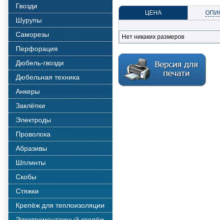
Гвозди
ЦЕНА
ОПИ
Шурупы
Саморезы
Нет никаких размеров
Перфорация
Дюбель-гвозди
Дюбельная техника
Анкеры
Заклёпки
Электроды
Проволока
Абразивы
Шплинты
Скобы
Стяжки
Крепёж для теплоизоляции
Электромонтажный крепёж