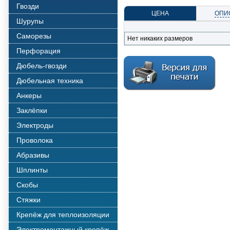
Гвозди
ЦЕНА
ОПИ
Шурупы
Саморезы
Нет никаких размеров
Перфорация
Дюбель-гвозди
Дюбельная техника
Анкеры
Заклёпки
Электроды
Проволока
Абразивы
Шплинты
Скобы
Стяжки
Крепёж для теплоизоляции
Электромонтажный крепёж