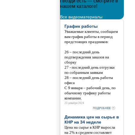
 новым годом!!!
Гвозди есть — смотрите в
Мета
нашем каталоге!
Тани
Все видеоматериалы
График работы
Уважаемые клиенты, сообщаем
вам график работы в период
предстоящих праздников:
26 – последний день
подтверждения заказов на
сборку
27 - последний день отгрузки
по собранным заявкам
28 – последний день работы
офиса
С 9 января – рабочий день, по
обычному графику работы
компании.
23 декабря 2024
Динамика цен на сырье в
КНР на 34 неделе
Цена на сырье в КНР выросла
на 2% в среднем составляет