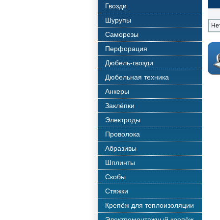
Гвозди
Шурупы
Не
Саморезы
Перфорация
Дюбель-гвозди
Дюбельная техника
Анкеры
Заклёпки
Электроды
Проволока
Абразивы
Шплинты
Скобы
Стяжки
Крепёж для теплоизоляции
Электромонтажный крепёж