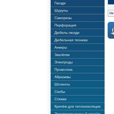
Гвозди
Шурупы
Не
Саморезы
Перфорация
Дюбель-гвозди
Дюбельная техника
Анкеры
Заклёпки
Электроды
Проволока
Абразивы
Шплинты
Скобы
Стяжки
Крепёж для теплоизоляции
Электромонтажный крепёж