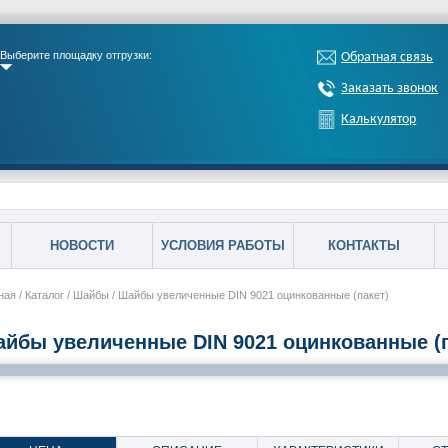
Выберите площадку отгрузки:
Обратная связь
Заказать звонок
Калькулятор
НОВОСТИ
УСЛОВИЯ РАБОТЫ
КОНТАКТЫ
ная
/
Каталог
/
Шайбы
/
Шайбы увеличенные DIN 9021 оцинкованные (пакет)
йбы увеличенные DIN 9021 оцинкованные (п