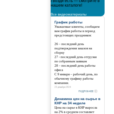
 новым годом!!!
Гвозди есть — смотрите в
Мета
нашем каталоге!
Тани
Все видеоматериалы
График работы
Уважаемые клиенты, сообщаем
вам график работы в период
предстоящих праздников:
26 – последний день
подтверждения заказов на
сборку
27 - последний день отгрузки
по собранным заявкам
28 – последний день работы
офиса
С 9 января – рабочий день, по
обычному графику работы
компании.
23 декабря 2024
Динамика цен на сырье в
КНР на 34 неделе
Цена на сырье в КНР выросла
на 2% в среднем составляет