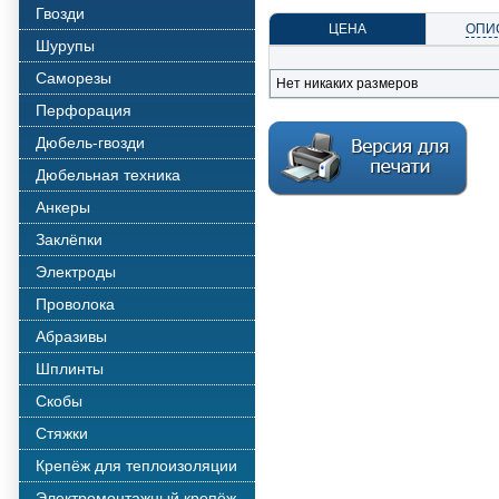
Гвозди
ЦЕНА
ОПИ
Шурупы
Саморезы
Нет никаких размеров
Перфорация
Дюбель-гвозди
Дюбельная техника
Анкеры
Заклёпки
Электроды
Проволока
Абразивы
Шплинты
Скобы
Стяжки
Крепёж для теплоизоляции
Электромонтажный крепёж