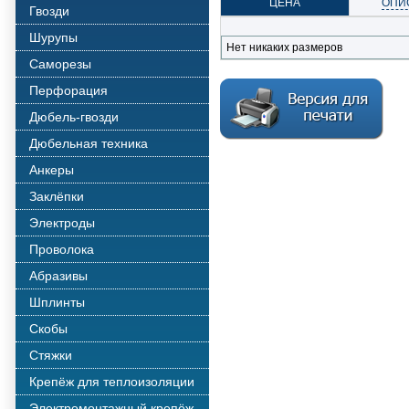
ЦЕНА
ОПИ
Гвозди
Шурупы
Нет никаких размеров
Саморезы
Перфорация
Дюбель-гвозди
Дюбельная техника
Анкеры
Заклёпки
Электроды
Проволока
Абразивы
Шплинты
Скобы
Стяжки
Крепёж для теплоизоляции
Электромонтажный крепёж