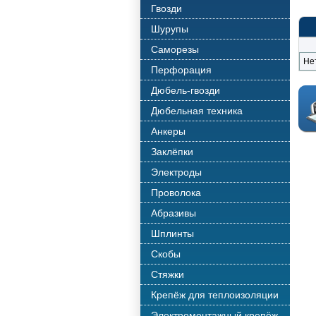
Гвозди
Шурупы
Саморезы
Не
Перфорация
Дюбель-гвозди
Дюбельная техника
Анкеры
Заклёпки
Электроды
Проволока
Абразивы
Шплинты
Скобы
Стяжки
Крепёж для теплоизоляции
Электромонтажный крепёж