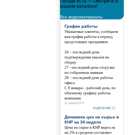
 новым годом!!!
Гвозди есть — смотрите в
Мета
нашем каталоге!
Тани
Все видеоматериалы
График работы
Уважаемые клиенты, сообщаем
вам график работы в период
предстоящих праздников:
26 – последний день
подтверждения заказов на
сборку
27 - последний день отгрузки
по собранным заявкам
28 – последний день работы
офиса
С 9 января – рабочий день, по
обычному графику работы
компании.
23 декабря 2024
Динамика цен на сырье в
КНР на 34 неделе
Цена на сырье в КНР выросла
на 2% в среднем составляет