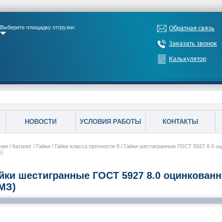
Выберите площадку отгрузки:
Обратная связь
Заказать звонок
Калькулятор
НОВОСТИ
УСЛОВИЯ РАБОТЫ
КОНТАКТЫ
ная
/
Каталог
/
Гайки
/
Гайки класса прочности 8
/
Гайки шестигранные ГОСТ 5927 8.0 о
)
йки шестигранные ГОСТ 5927 8.0 оцинкован
МЗ)