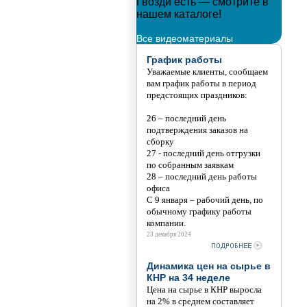
 новым годом!!!
Гвозди есть — смотрите в
Мета
нашем каталоге!
Тани
Все видеоматериалы
График работы
Уважаемые клиенты, сообщаем
вам график работы в период
предстоящих праздников:
26 – последний день
подтверждения заказов на
сборку
27 - последний день отгрузки
по собранным заявкам
28 – последний день работы
офиса
С 9 января – рабочий день, по
обычному графику работы
компании.
23 декабря 2024
Динамика цен на сырье в
КНР на 34 неделе
Цена на сырье в КНР выросла
на 2% в среднем составляет