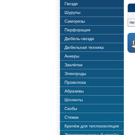
Гвозди
Шурупы
Саморезы
Не
Перфорация
Дюбель-гвозди
Дюбельная техника
Анкеры
Заклёпки
Электроды
Проволока
Абразивы
Шплинты
Скобы
Стяжки
Крепёж для теплоизоляции
Электромонтажный крепёж