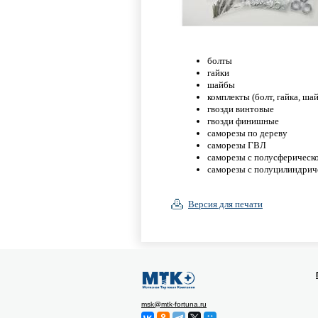
болты
гайки
шайбы
комплекты (болт, гайка, ша
гвозди винтовые
гвозди финишные
саморезы по дереву
саморезы ГВЛ
саморезы с полусферическо
саморезы с полуцилиндриче
Версия для печати
msk@mtk-fortuna.ru