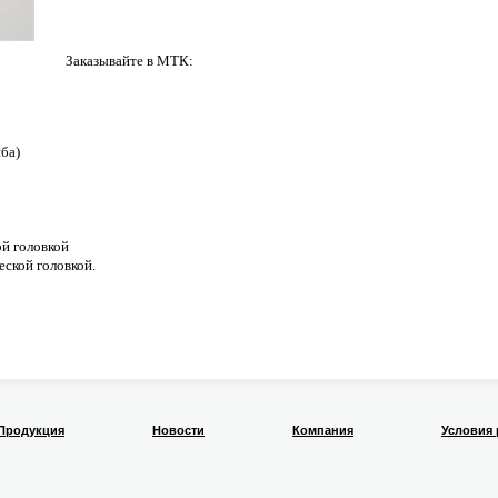
Заказывайте в МТК:
йба)
й головкой
ской головкой.
Продукция
Новости
Компания
Условия