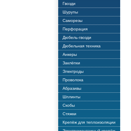
Гвозди
Шурупы
Саморезы
Перфорация
Дюбель-гвозди
Дюбельная техника
Анкеры
Заклёпки
Электроды
Проволока
Абразивы
Шплинты
Скобы
Стяжки
Крепёж для теплоизоляции
Электромонтажный крепёж