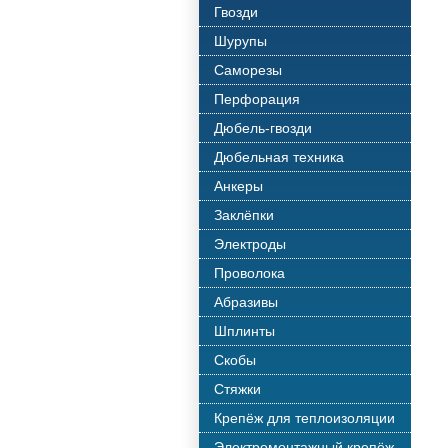
Гвозди
Шурупы
Саморезы
Перфорация
Дюбель-гвозди
Дюбельная техника
Анкеры
Заклёпки
Электроды
Проволока
Абразивы
Шплинты
Скобы
Стяжки
Крепёж для теплоизоляции
Электромонтажный крепёж